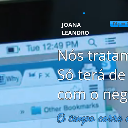
JOANA
Página P
LEANDRO
Nós tratam
Só terá de
com o neg
O tempo corre 