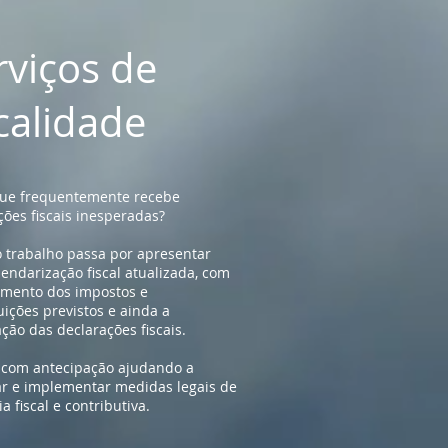
rviços de
scalidade
que frequentemente recebe
ações fiscais inesperadas?
 trabalho passa por apresentar
endarização fiscal atualizada, com
mento dos impostos e
uições previstos e ainda a
ção das declarações fiscais.
 com antecipação ajudando a
r e implementar medidas legais de
ia fiscal e contributiva.