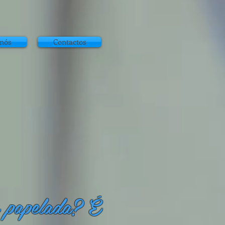
 nós
Contactos
a papelada? É