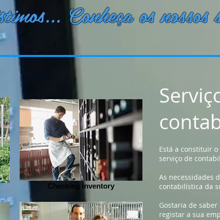
stimos... Conheça os nossos s
Serviç
contab
Está a constituir 
serviço de contabi
As necessidades d
Checking Inventory
contabilística da
Gostaria de saber
registar a sua em