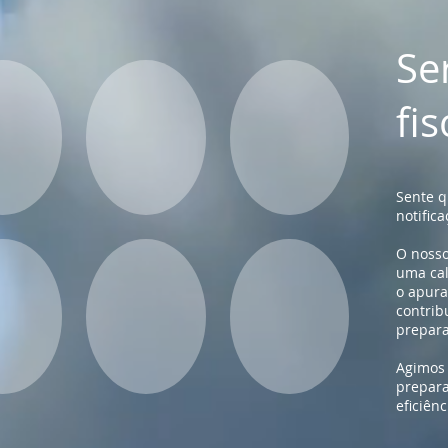
Se
fi
Sente 
notific
O nosso
uma cal
o apura
contrib
prepara
Agimos
prepara
eficiênc