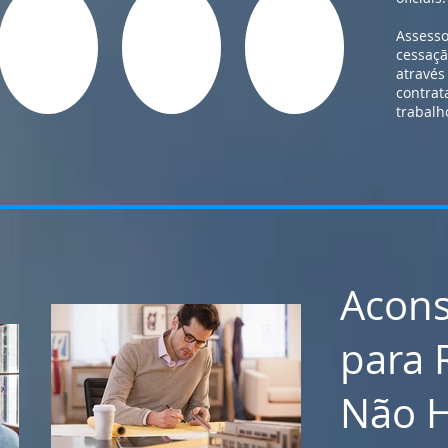
Assesso
cessaçã
através
contrat
trabalh
Acon
para 
Não H