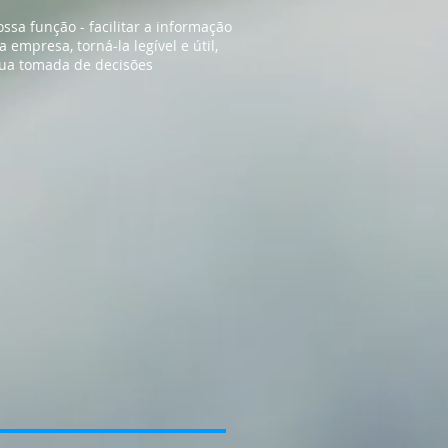
sa função - facilitar a informação
 empresa, torná-la legível e útil,
sua tomada de decisões