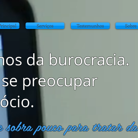
rincipal
Serviços
Testemunhos
Sobre
os da burocracia.
 se preocupar
ócio.
e sobra pouco para tratar d