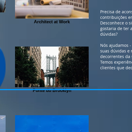
Precisa de acon
contribuições e
Architect at Work
Desconhece o si
gostaria de ter 
dúvidas?
Nós ajudamos -
suas dúvidas e
decorrentes da 
Temos experiên
clientes que de
Ponte do Brooklyn