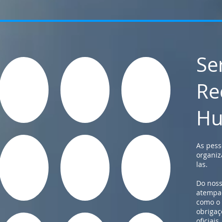
Se
Re
Hu
As pess
organiz
las.
Do noss
atempad
como o
obrigaç
oficiais.