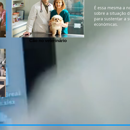
É essa mesma a nos
sobre a situação da
para sustentar a 
económicas.
Cão no veterinário